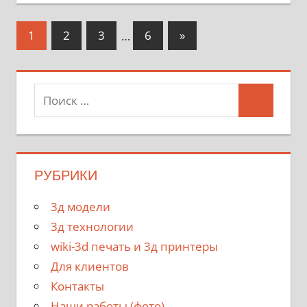
1
2
3
…
6
»
РУБРИКИ
3д модели
3д технологии
wiki-3d печать и 3д принтеры
Для клиентов
Контакты
Наши работы (фото)