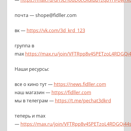
—
https://max.ru/u/f9LHodD0cOIGiBB1zqbYHFbw7X
почта — shope@fidller.com
вк —
https://vk.com/3d_krd_123
группа в
max
https://max.ru/join/VFTRpp8v45PETzoL4RDGQi
Наши ресурсы:
все о кино тут —
https://news.fidller.com
наш магазин —
https://fidller.com
мы в телеграм —
https://t.me/pechat3dkrd
теперь и max
—
https://max.ru/join/VFTRpp8v45PETzoL4RDGQi44